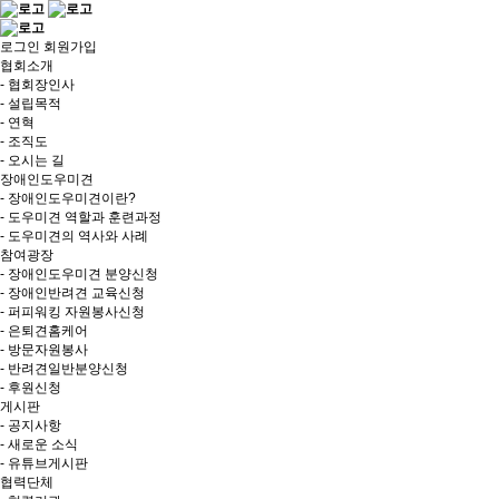
로그인
회원가입
협회소개
- 협회장인사
- 설립목적
- 연혁
- 조직도
- 오시는 길
장애인도우미견
- 장애인도우미견이란?
- 도우미견 역할과 훈련과정
- 도우미견의 역사와 사례
참여광장
- 장애인도우미견 분양신청
- 장애인반려견 교육신청
- 퍼피워킹 자원봉사신청
- 은퇴견홈케어
- 방문자원봉사
- 반려견일반분양신청
- 후원신청
게시판
- 공지사항
- 새로운 소식
- 유튜브게시판
협력단체